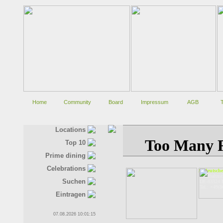
Home
Community
Board
Impressum
AGB
Locations
Top 10
Prime dining
Celebrations
Altdeutsch
Waldbahnstr
Suchen
DE-83324 
Tel.: +49(
Eintragen
07.08.2026 10:01:15