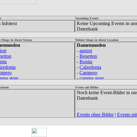
t
Upcoming Events
 Infotext
Keine Upcoming Events in uns
Datenbank
e Shops in dieser Strasse
Weitere Shops in dieser Location
enmoden
Damenmoden
iori
-
apriori
netton
-
Benetton
nita
-
Bonita
lzedonia
-
Calzedonia
mpero
-
Campero
mma store
-
comma store
n Gil Donna
-
Don Gil Donna
sionen
Events mit Bilder
rit
-
Esprit
Noch keine Event-Bilder in un
rit
-
Esprit
Datenbank
& M
-
H & M
& M
-
H & M
& M Young Fashion
-
H & M Young Fashion
Events ohne Bilder
|
Events mit
vis Sports
-
Hervis Sports
tlage
-
Hettlage
imissimi
-
Intimissimi
ans Only
-
Jeans Only