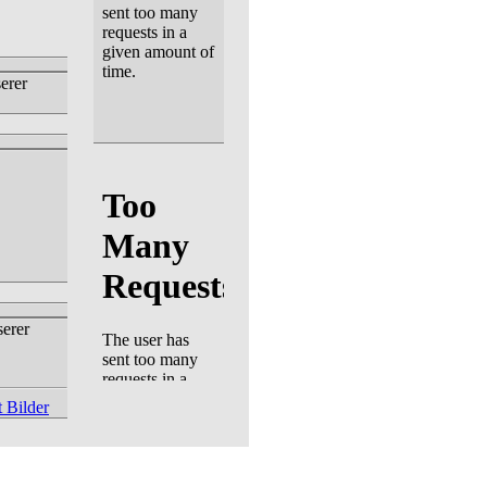
erer
serer
 Bilder