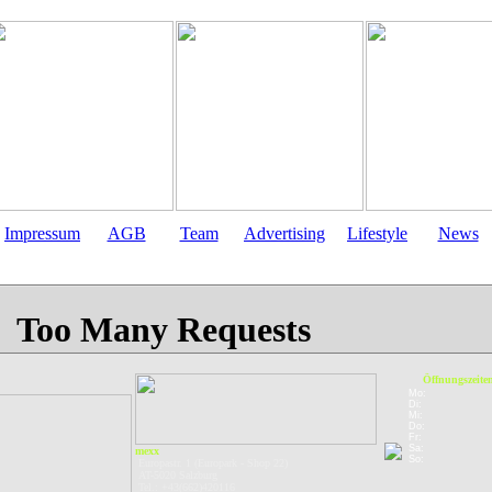
Impressum
AGB
Team
Advertising
Lifestyle
News
Öffnungszeite
Mo:
Di:
Mi:
Do:
Fr:
Sa:
mexx
So:
Europastr. 1 (Europark - Shop 22)
AT-5020 Salzburg
Tel.: +43(662)420116