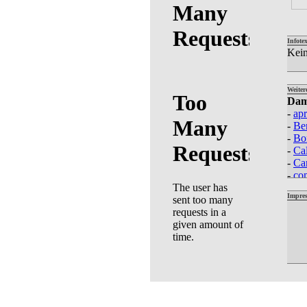
Infotex
Kein
Weiter
Dam
-
apr
-
Be
-
Bo
-
Ca
-
Ca
-
co
-
Do
Impres
-
Esp
-
Esp
-
H 
-
H 
-
H 
-
Her
-
Het
-
Int
-
Je