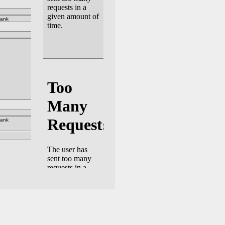
bank
bank