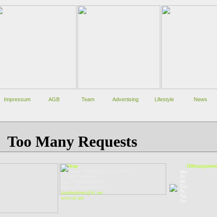
Impressum
AGB
Team
Advertising
Lifestyle
News
A1-Shop
Öffnungszeite
Europastr. 1 (Europark - Shop 143)
Mo:
AT-5020 Salzburg
Di:
Tel.: +43(800)664300
Mi:
Do:
Fax.: +43(662)422087
Fr:
kundendienst@a1.net
Sa:
www.a1.net
So: